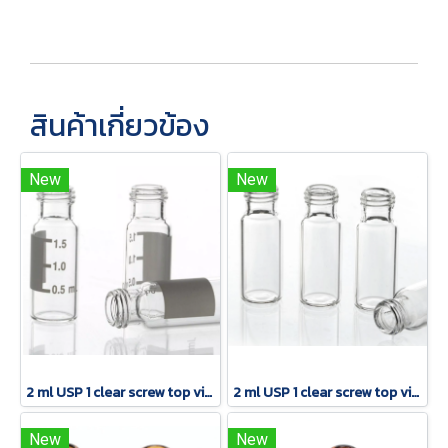
สินค้าเกี่ยวข้อง
New
New
2 ml USP 1 clear screw top vial with patch
2 ml USP 1 clear screw top vial
New
New