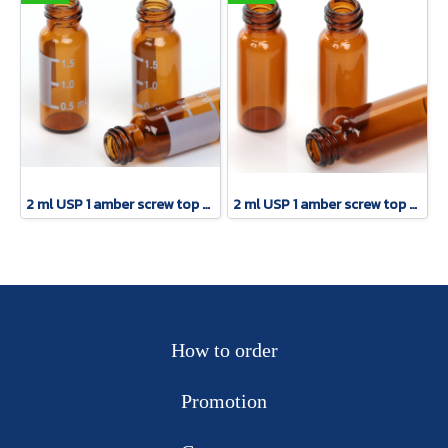
2 ml USP 1 amber screw top vial with patch
2 ml USP 1 amber screw top vial
How to order
Promotion