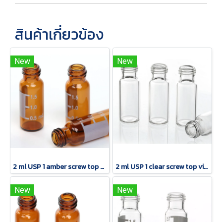
สินค้าเกี่ยวข้อง
New
New
2 ml USP 1 amber screw top vial with patch
2 ml USP 1 clear screw top vial
New
New