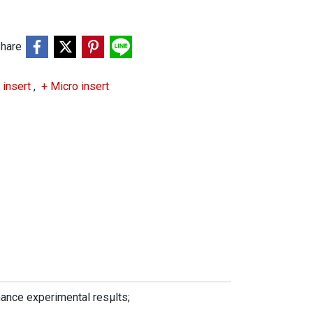
hare
o insert
,
+ Micro insert
mance experimental resμlts;