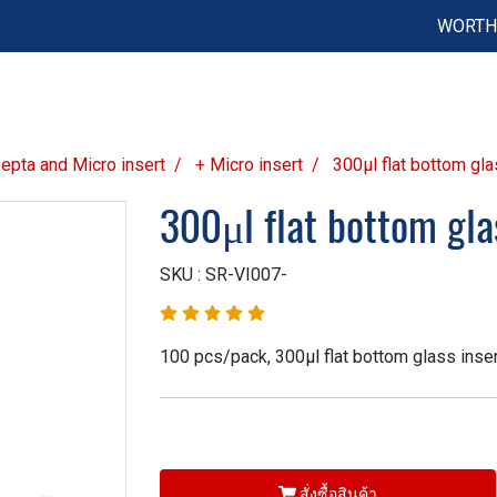
WORTH 
 Septa and Micro insert
+ Micro insert
300μl flat bottom gla
300μl flat bottom gla
SKU : SR-VI007-
100 pcs/pack, 300µl flat bottom glass inse
สั่งซื้อสินค้า