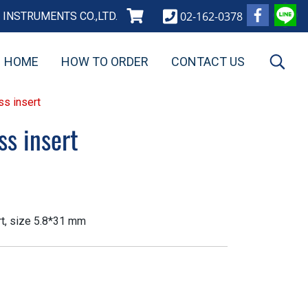
02-162-0378
INSTRUMENTS CO.,LTD.
HOME
HOW TO ORDER
CONTACT US
ss insert
ss insert
rt, size 5.8*31 mm