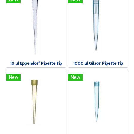
10 µl Eppendorf Pipette Tip
1000 µl Gilson Pipette Tip
New
New