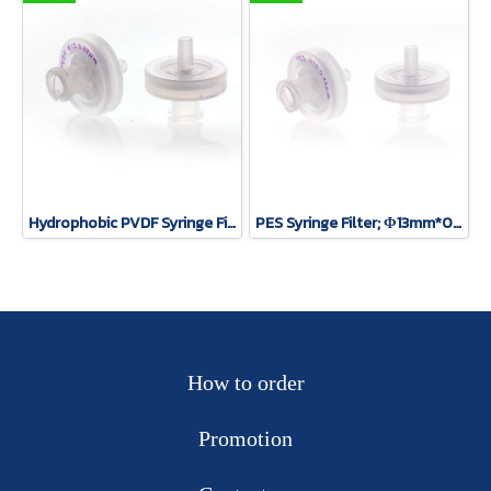
Hydrophobic PVDF Syringe Filter; Φ25mm*0.45um, 100 pcs/pack
PES Syringe Filter; Φ13mm*0.45um, 100 pcs/pack
How to order
Promotion