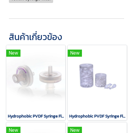
สินค้าเกี่ยวข้อง
New
New
Hydrophobic PVDF Syringe Filter; Φ13mm*0.22um, 100 pcs/pack
Hydrophobic PVDF Syringe Filter; Φ25mm*0.22um, 100 pcs/pack
New
New