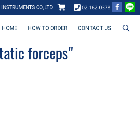
02-162-0378
INSTRUMENTS CO.,LTD.
HOME
HOW TO ORDER
CONTACT US
tic forceps"