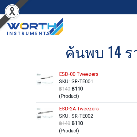
ค้นพบ 14 รา
ESD-00 Tweezers
SKU : SR-TE001
฿140
฿110
(Product)
ESD-2A Tweezers
SKU : SR-TE002
฿140
฿110
(Product)