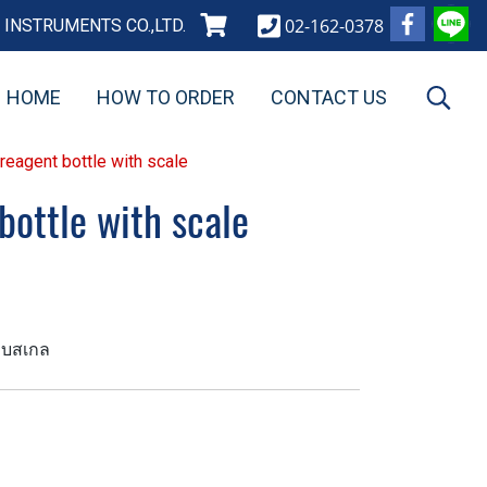
02-162-0378
INSTRUMENTS CO.,LTD.
HOME
HOW TO ORDER
CONTACT US
reagent bottle with scale
bottle with scale
ถบสเกล