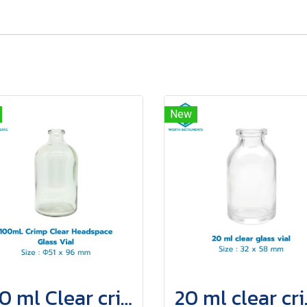
New
100 ml Clear crimp bottle
20 ml 