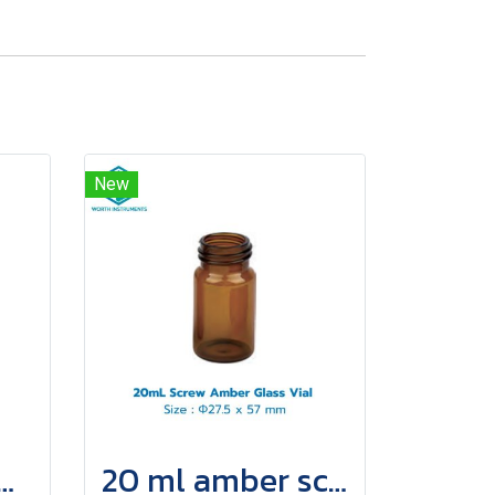
New
clear crimp top vial
20 ml amber screw top vial