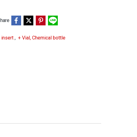
hare
o insert
,
+ Vial, Chemical bottle