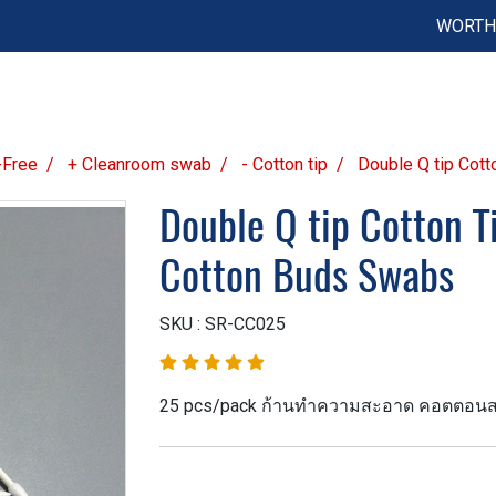
WORTH 
-Free
+ Cleanroom swab
- Cotton tip
Double Q tip Cot
Double Q tip Cotton T
Cotton Buds Swabs
SKU : SR-CC025
25 pcs/pack ก้านทำความสะอาด คอตตอนส