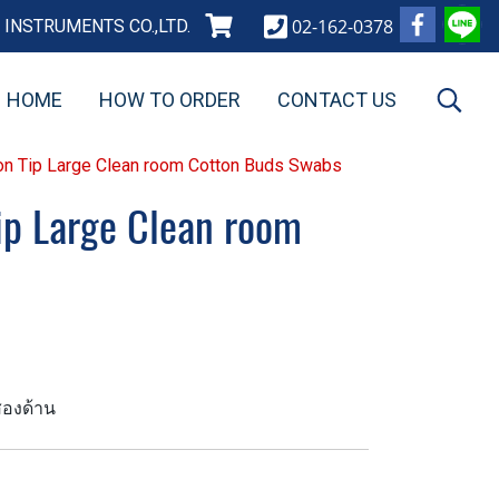
02-162-0378
INSTRUMENTS CO.,LTD.
HOME
HOW TO ORDER
CONTACT US
ton Tip Large Clean room Cotton Buds Swabs
ip Large Clean room
องด้าน