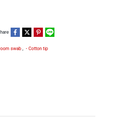
hare
nroom swab
,
- Cotton tip