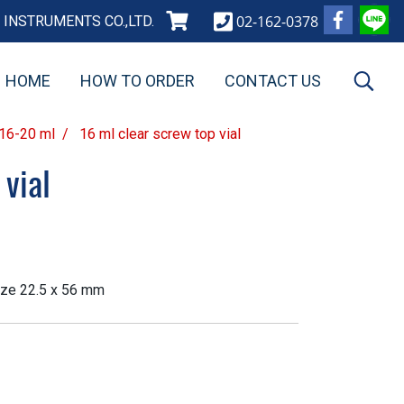
02-162-0378
INSTRUMENTS CO.,LTD.
HOME
HOW TO ORDER
CONTACT US
-16-20 ml
16 ml clear screw top vial
 vial
Size 22.5 x 56 mm