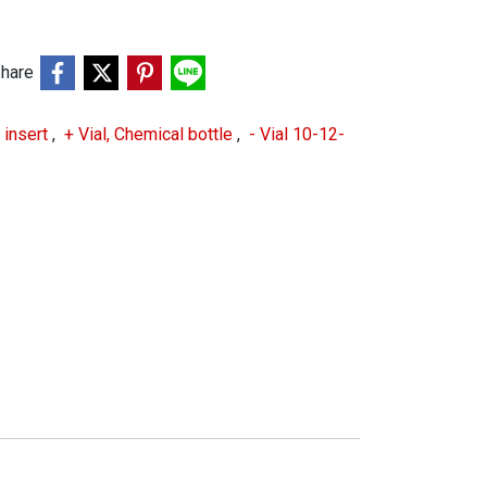
hare
o insert
,
+ Vial, Chemical bottle
,
- Vial 10-12-