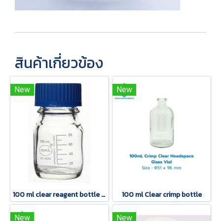
สินค้าเกี่ยวข้อง
New
New
100 ml clear reagent bottle with scale and blue cap(copy)
100 ml Clear crimp bottle
New
New