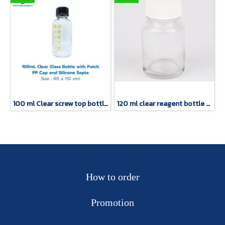
100 ml Clear screw top bottle with scale and PP black solid cap/PTFE Silicone septa
120 ml clear reagent bottle with solid cap
How to order
Promotion