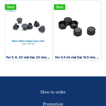
New
New
For 5, 6, 20 vial Dai. 20 mm, Chlorobutyl Rubber Stopper
For 0.5 ml vial Dai. 13.0 mm, Black solid cap and PE septa
How to order
Promotion