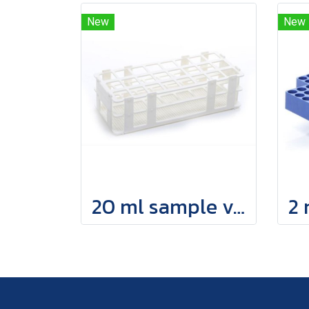
New
New
20 ml sample vials holder