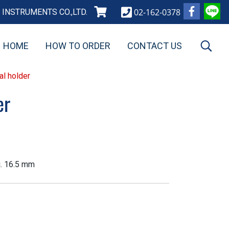
02-162-0378
INSTRUMENTS CO.,LTD.
HOME
HOW TO ORDER
CONTACT US
al holder
er
i. 16.5 mm