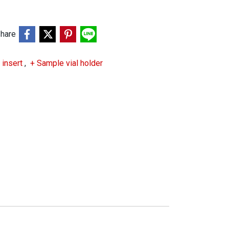
hare
o insert
,
+ Sample vial holder