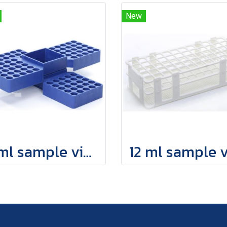
New
2 ml sample vial holder