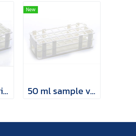
New
12 ml sample vials holder
50 ml sample vials holder