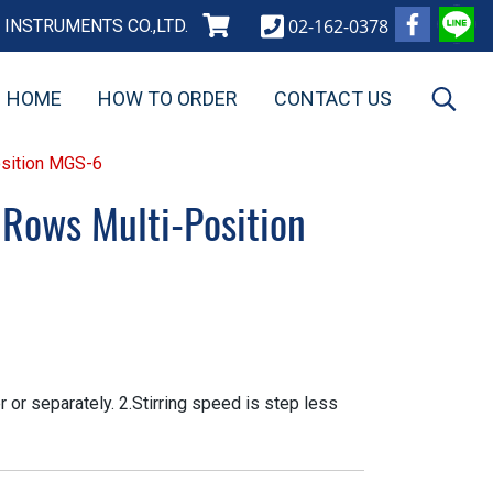
02-162-0378
INSTRUMENTS CO.,LTD.
HOME
HOW TO ORDER
CONTACT US
osition MGS-6
 Rows Multi-Position
r or separately. 2.Stirring speed is step less