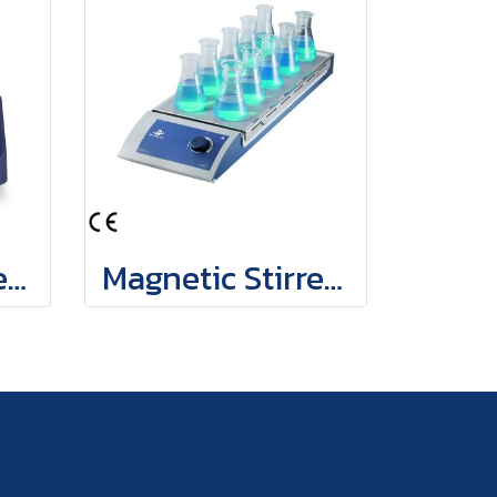
Magnetic Stirrer MGS-6P
Magnetic Stirrer 0.4L×10 Multi-Position MGS-M10