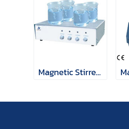
Magnetic Stirrer Four Rows Multi-Position MGS-7