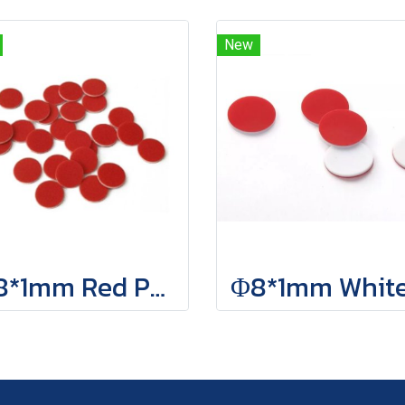
New
Φ8*1mm Red PTFE/White Silicone/Red PTFE Septa, 100 pcs/pack