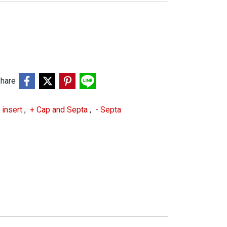
hare
o insert
,
+ Cap and Septa
,
- Septa