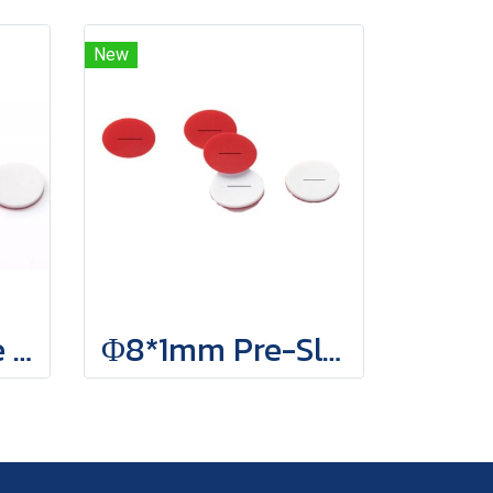
New
Φ8*1mm White PTFE/Red Silicone Septa, 100 pcs/pack(copy)
Φ8*1mm Pre-Slited White PTFE/Red Silicone Septa, 100 pcs/pack