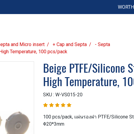
WORTH 
 Septa and Micro insert
+ Cap and Septa
- Septa
 High Temperature, 100 pcs/pack
Beige PTFE/Silicone 
High Temperature, 10
SKU : W-VS015-20
100 pcs/pack, แผ่นรองฝา PTFE/Silicone St
Φ20*3mm