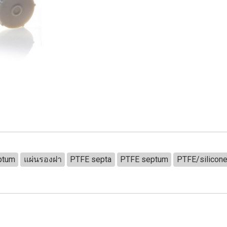
ptum
แผ่นรองฝา
PTFE septa
PTFE septum
PTFE/silicone