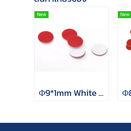
New
New
Φ9*1mm White PTFE/Red Silicone Septa, 100 pcs/pack