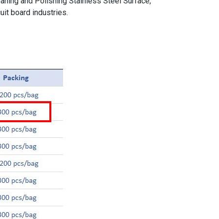
eaning and Polishing Stainless Steel Surface,
uit board industries.