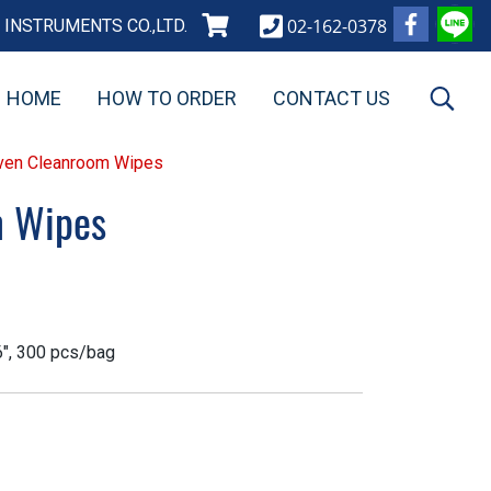
02-162-0378
INSTRUMENTS CO.,LTD.
HOME
HOW TO ORDER
CONTACT US
en Cleanroom Wipes
m Wipes
", 300 pcs/bag