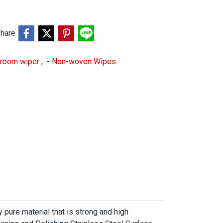
hare
 room wiper
,
- Non-woven Wipes
ure material that is strong and high