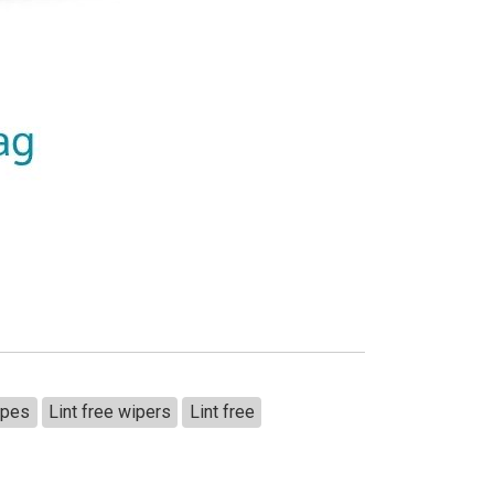
ipes
Lint free wipers
Lint free