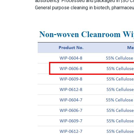
absorbency. Processed and packaged in |SO Class
General purpose cleaning in biotech, pharmaceut