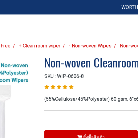
WORTH 
-Free
+ Clean room wiper
- Non-woven Wipes
Non-wov
Non-woven Cleanroo
SKU : WIP-0606-8
(55%Cellulose/45%Polyester) 60 gsm, 6"x6
สั่งซื้อสินค้า