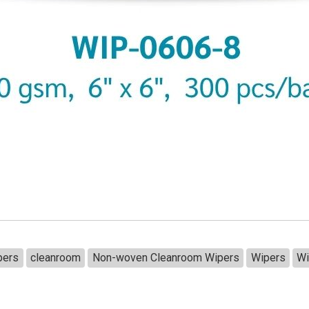
pers
cleanroom
Non-woven Cleanroom Wipers
Wipers
W