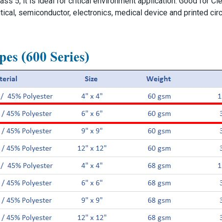
 5, it is ideal for critical environment application. Good for Cl
ical, semiconductor, electronics, medical device and printed circ