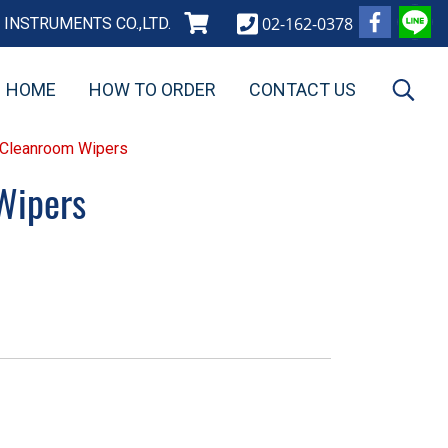
02-162-0378
INSTRUMENTS CO.,LTD.
HOME
HOW TO ORDER
CONTACT US
 Cleanroom Wipers
Wipers