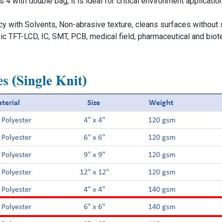
with double bag, it is ideal for critical environment application.
 with Solvents, Non-abrasive texture, cleans surfaces without sc
ic TFT-LCD, IC, SMT, PCB, medical field, pharmaceutical and biote