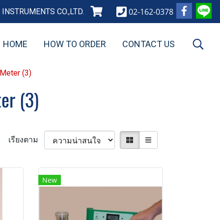
02-162-0378
INSTRUMENTS CO.,LTD.
HOME
HOW TO ORDER
CONTACT US
 Meter (3)
er (3)
เรียงตาม
New