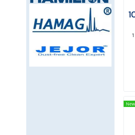
1
New