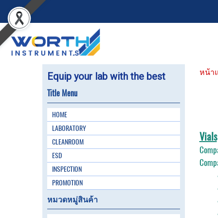
หน้า
Equip your lab with the best
Title Menu
HOME
LABORATORY
Vials
CLEANROOM
Compat
ESD
Compa
INSPECTION
● Amb
PROMOTION
● Dea
หมวดหมู่สินค้า
● Ins
● PP 