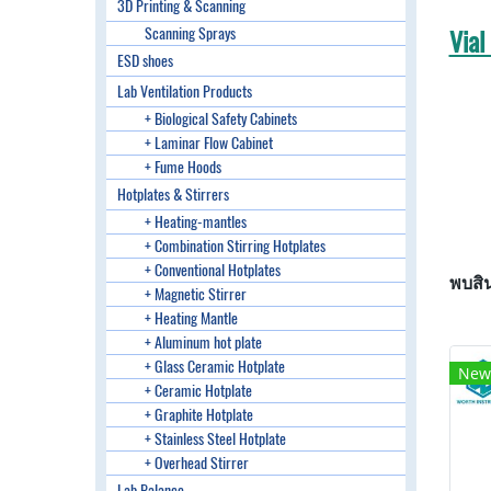
3D Printing & Scanning
Scanning Sprays
Vial
ESD shoes
Lab Ventilation Products
+ Biological Safety Cabinets
+ Laminar Flow Cabinet
+ Fume Hoods
Hotplates & Stirrers
+ Heating-mantles
+ Combination Stirring Hotplates
+ Conventional Hotplates
พบสิน
+ Magnetic Stirrer
+ Heating Mantle
+ Aluminum hot plate
+ Glass Ceramic Hotplate
New
+ Ceramic Hotplate
+ Graphite Hotplate
+ Stainless Steel Hotplate
+ Overhead Stirrer
Lab Balance