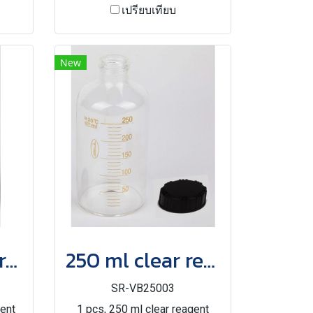
เปรียบเทียบ
New
120 ml amber reagent bottle with cap and PTFE septa
250 ml clear reagent bottle with cap
SR-VB25003
ent
1 pcs, 250 ml clear reagent