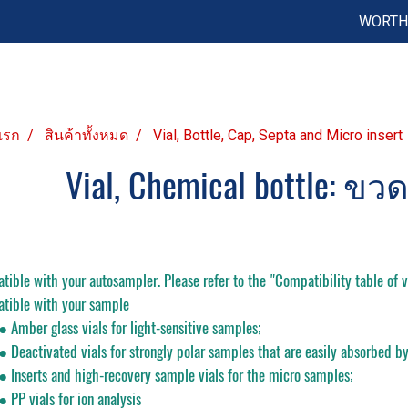
WORTH 
แรก
สินค้าทั้งหมด
Vial, Bottle, Cap, Septa and Micro insert
Vial, Chemical bottle: 
ible with your autosampler. Please refer to the "Compatibility table of vi
tible with your sample
er glass vials for light-sensitive samples;
ctivated vials for strongly polar samples that are easily absorbed by 
erts and high-recovery sample vials for the micro samples;
vials for ion analysis