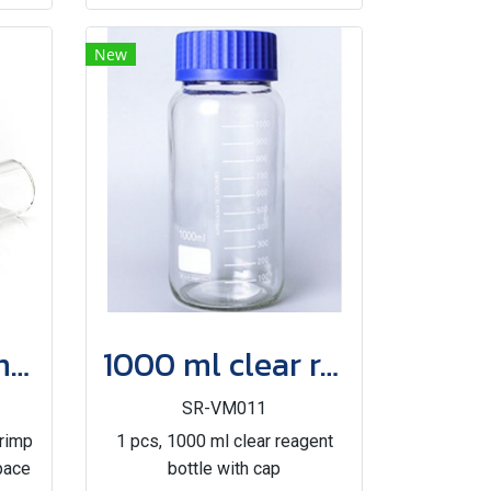
New
6 ml clear crimp top vial
1000 ml clear reagent bottle with cap
SR-VM011
crimp
1 pcs, 1000 ml clear reagent
pace
bottle with cap