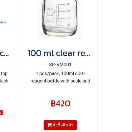
100 ml Clear screw top bottle with scale and PP black solid cap/PTFE Silicone septa
100 ml clear reagent bottle with scale and blue cap(copy)
SR-VM001
 top
1 pcs/pack, 100ml clear
lack
reagent bottle with scale and
epta
blue cap
฿420
%
สั่งซื้อสินค้า