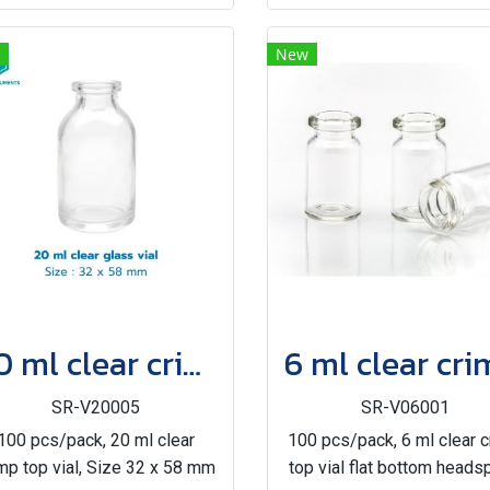
New
20 ml clear crimp top vial
SR-V20005
SR-V06001
100 pcs/pack, 20 ml clear
100 pcs/pack, 6 ml clear 
mp top vial, Size 32 x 58 mm
top vial flat bottom heads