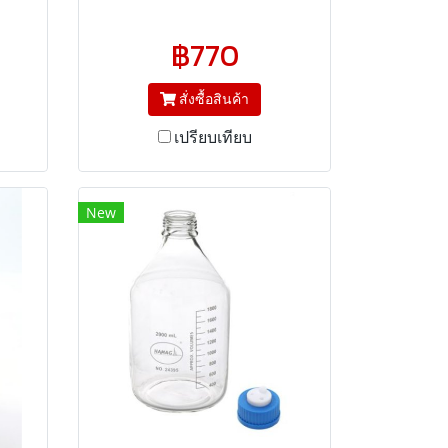
m
฿770
สั่งซื้อสินค้า
เปรียบเทียบ
New