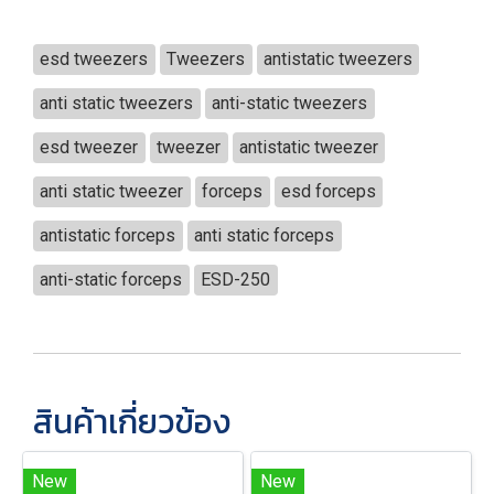
esd tweezers
Tweezers
antistatic tweezers
anti static tweezers
anti-static tweezers
esd tweezer
tweezer
antistatic tweezer
anti static tweezer
forceps
esd forceps
antistatic forceps
anti static forceps
anti-static forceps
ESD-250
สินค้าเกี่ยวข้อง
New
New