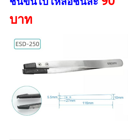
90
ชิ้นขิ้นไป เหลือชิ้นละ
บาท