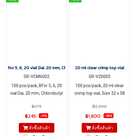
For 5, 6, 20 vial Dai. 20 mm, Chlorobutyl Rubber Stopper
20 ml clear crimp top vial
SR-VCM6002
SR-V20005
100 pcs/pack, BFor 5, 6, 20
100 pcs/pack, 20 ml clear
vial Dai. 20 mm, Chlorobutyl
crimp top vial, Size 32 x 58
Rubber Stopper
mm
฿275
฿2,200
฿245
฿1,800
-11%
-18%
สั่งซื้อสินค้า
สั่งซื้อสินค้า