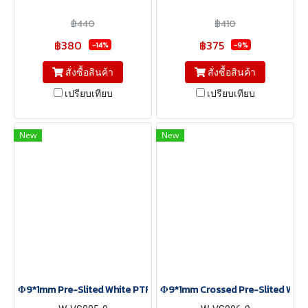
ขนาด Φ8*1mm
ขนาด Φ9*1mm
฿440
฿410
฿380
฿375
-14%
-9%
สั่งซื้อสินค้า
สั่งซื้อสินค้า
เปรียบเทียบ
เปรียบเทียบ
New
New
Φ9*1mm Pre-Slited White PTFE/Red Silicone Septa, 100 pcs/pack
Φ9*1mm Crossed Pre-Slited White