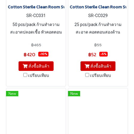
Cotton Sterile Clean Room Swab
Cotton Sterile Clean Room Swab
SR-CC031
SR-CC029
50 pcs/pack ก้านทำความ
25 pcs/pack ก้านทำความ
สะอาดปลอดเชื้อ หัวคอตตอน
สะอาด คอตตอนสองด้าน
แพค 1 ชิ้น ต่อ 1 ถุง ความยาว
฿465
฿55
15 cm
฿420
฿52
-10%
-5%
สั่งซื้อสินค้า
สั่งซื้อสินค้า
เปรียบเทียบ
เปรียบเทียบ
New
New